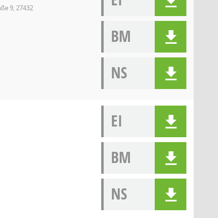
ße 9, 27432
BM
NS
EI
BM
NS