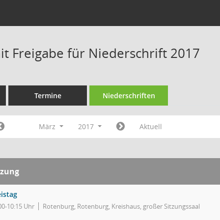
t Freigabe für Niederschrift 2017
Termine
Niederschriften
März
2017
Aktuell
tzung
istag
00-10:15 Uhr
Rotenburg, Rotenburg, Kreishaus, großer Sitzungssaal