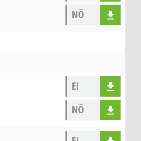
NÖ
EI
NÖ
EI