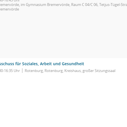
30-16:45 Uhr
remervörde, im Gymnasium Bremervörde, Raum C 04/C 06, Tetjus-Tügel-Stra
remervörde
sschuss für Soziales, Arbeit und Gesundheit
30-16:35 Uhr
Rotenburg, Rotenburg, Kreishaus, großer Sitzungssaal