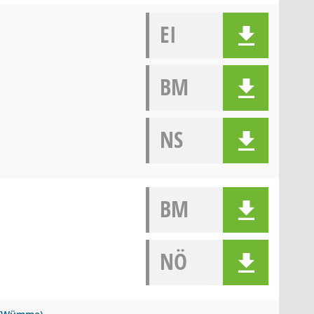
EI
BM
NS
BM
NÖ