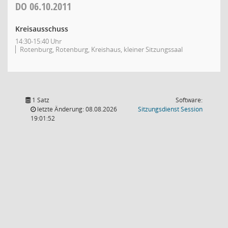
DO
06.10.2011
Kreisausschuss
14:30-15:40 Uhr
Rotenburg, Rotenburg, Kreishaus, kleiner Sitzungssaal
1 Satz
Software:
(Wird in
letzte Änderung: 08.08.2026
Sitzungsdienst
Session
19:01:52