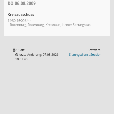
DO
06.08.2009
Kreisausschuss
14:30-16:00 Uhr
Rotenburg, Rotenburg, Kreishaus, kleiner Sitzungssaal
1 Satz
Software:
(Wird in
letzte Änderung: 07.08.2026
Sitzungsdienst
Session
19:01:40