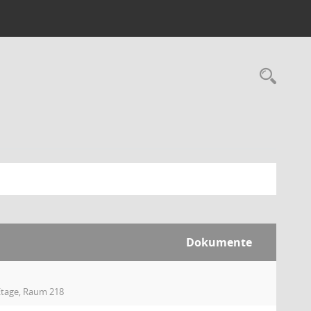
Rec
Dokumente
Etage, Raum 218