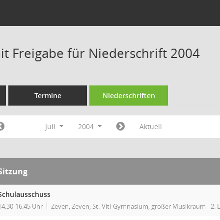
t Freigabe für Niederschrift 2004
Termine
Niederschriften
Juli
2004
Aktuell
Sitzung
Schulausschuss
14:30-16:45 Uhr
Zeven, Zeven, St.-Viti-Gymnasium, großer Musikraum - 2. 