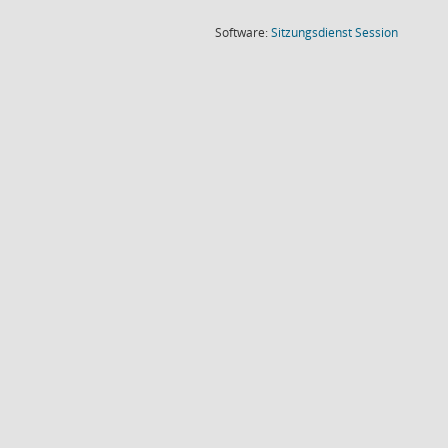
(Wird in
Software:
Sitzungsdienst
Session