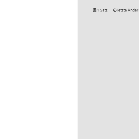
1 Satz
letzte Änder