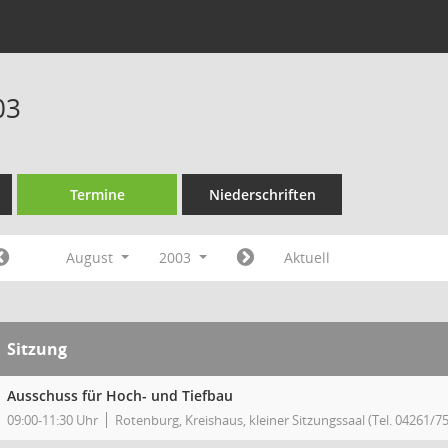
03
Termine
Niederschriften
August
2003
Aktuell
Sitzung
Ausschuss für Hoch- und Tiefbau
09:00-11:30 Uhr
Rotenburg, Kreishaus, kleiner Sitzungssaal (Tel. 04261/7