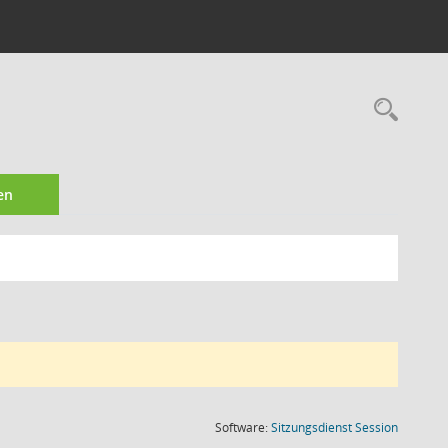
Rec
en
(Wird in
Software:
Sitzungsdienst
Session