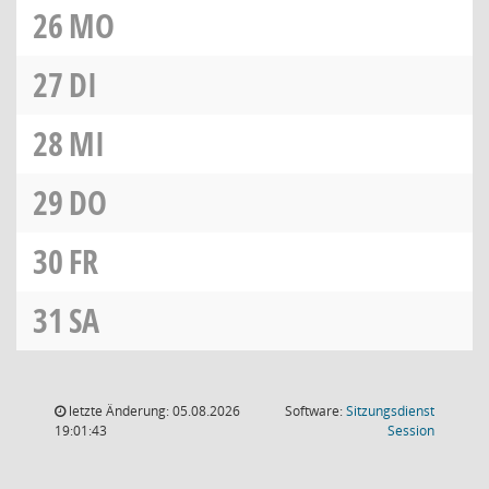
26
MO
27
DI
28
MI
29
DO
30
FR
31
SA
letzte Änderung: 05.08.2026
Software:
Sitzungsdienst
(Wird in
19:01:43
Session