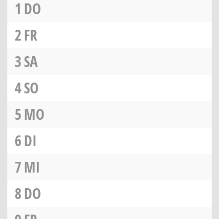
1
DO
2
FR
3
SA
4
SO
5
MO
6
DI
7
MI
8
DO