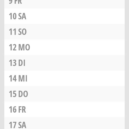
9
FR
10
SA
11
SO
12
MO
13
DI
14
MI
15
DO
16
FR
17
SA