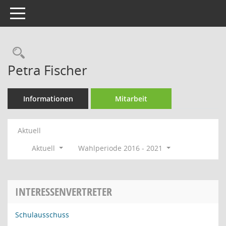
Toggle navigation
Rechercheauswahl
Petra Fischer
Informationen
Mitarbeit
Aktuell
Aktuell
Wahlperiode 2016 - 2021
INTERESSENVERTRETER
Schulausschuss