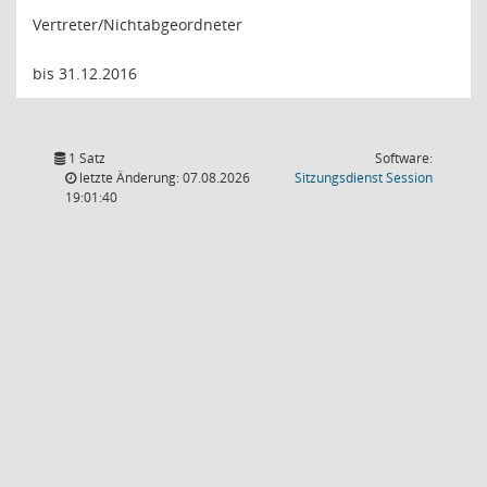
Vertreter/Nichtabgeordneter
bis 31.12.2016
1 Satz
Software:
(Wird in
letzte Änderung: 07.08.2026
Sitzungsdienst
Session
19:01:40