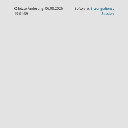
letzte Änderung: 06.08.2026
Software:
Sitzungsdienst
(Wird in
19:01:39
Session