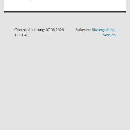
letzte Änderung: 07.08.2026
Software:
Sitzungsdienst
(Wird in
19:01:40
Session