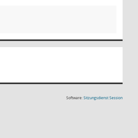
(Wird in
Software:
Sitzungsdienst
Session