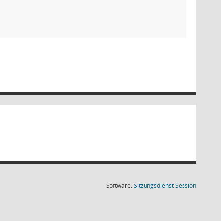
(Wird in
Software:
Sitzungsdienst
Session