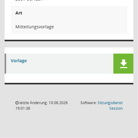
Art
Mitteilungsvorlage
Vorlage
letzte Änderung: 10.08.2026
Software:
Sitzungsdienst
(Wird in
19:01:38
Session