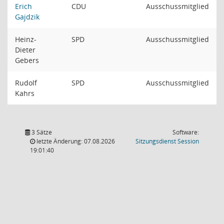
Erich
CDU
Ausschussmitglied
Gajdzik
Heinz-
SPD
Ausschussmitglied
Dieter
Gebers
Rudolf
SPD
Ausschussmitglied
Kahrs
3 Sätze
Software:
(Wird in
letzte Änderung: 07.08.2026
Sitzungsdienst
Session
19:01:40