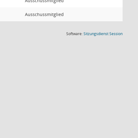
Ausschussmitglied
Ausschussmitglied
(Wird in
Software:
Sitzungsdienst
Session