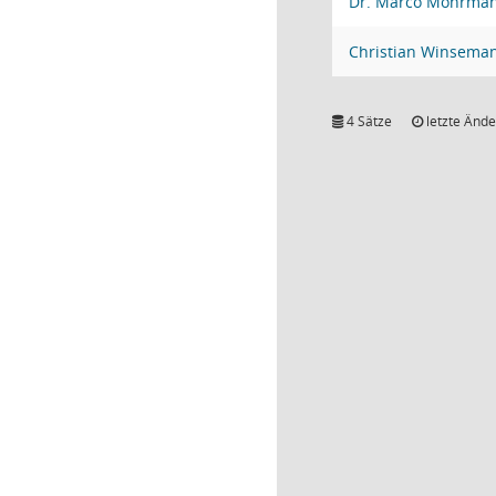
Dr. Marco Mohrma
Christian Winsema
4 Sätze
letzte Ände