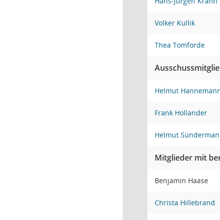
Hans-Jürgen Krahn
Volker Kullik
Thea Tomforde
Ausschussmitgli
Helmut Hanneman
Frank Hollander
Helmut Sünderman
Mitglieder mit b
Benjamin Haase
Christa Hillebrand