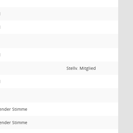
d
d
d
Stellv. Mitglied
d
tender Stimme
tender Stimme