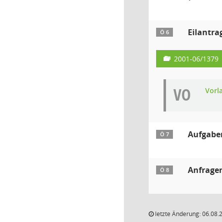
Eilantra
Ö 6
2001-06/1379
VO
Vorl
Aufgaben
Ö 7
Anfrage
Ö 8
letzte Änderung: 06.08.