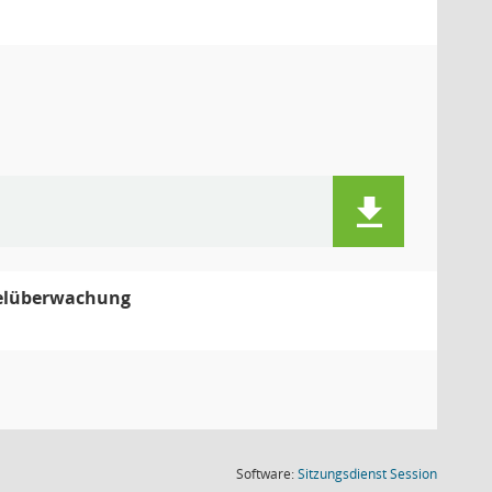
telüberwachung
(Wird in
Software:
Sitzungsdienst
Session