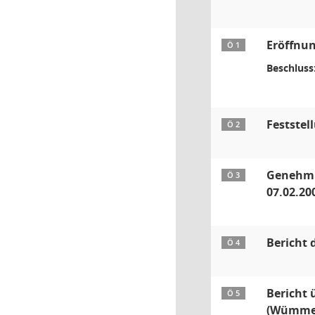
Eröffnun
Ö 1
Beschluss
Feststel
Ö 2
Genehmig
Ö 3
07.02.20
Bericht 
Ö 4
Bericht 
Ö 5
(Wümme)