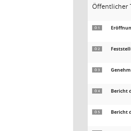
Öffentlicher T
Eröffnun
Ö 1
Feststel
Ö 2
Genehmig
Ö 3
Bericht 
Ö 4
Bericht 
Ö 5