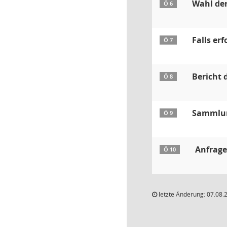
Wahl der
Ö 6
Falls er
Ö 7
Bericht 
Ö 8
Sammlun
Ö 9
Anfrag
Ö 10
letzte Änderung: 07.08.