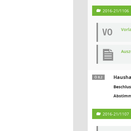
2016-21/1106
VO
Vorl
Ausz
Haushal
Ö 8.2
Beschlus
Abstimm
2016-21/1107