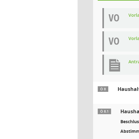
VO
Vorl
VO
Vorl
Antr
Haushal
Ö 8
Hausha
Ö 8.1
Beschlus
Abstimm