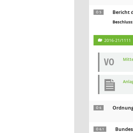
Bericht 
Ö 5
Beschluss
2016-21/1111
VO
Mitt
Anla
Ordnun
Ö 6
Bundes
Ö 6.1