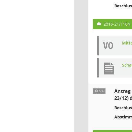
Beschlus
2016-21/1104
VO
Mitt
Scha
Antrag 
Ö 6.2
23/12) 
Beschlus
Abstimm