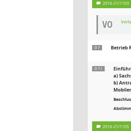
2016-21/1103
VO
Vorl
Betrieb 
Ö 7
Einfüh
Ö 7.1
a) Sach
b) Antr
Mobilen
Beschlus
Abstimm
2016-21/1105