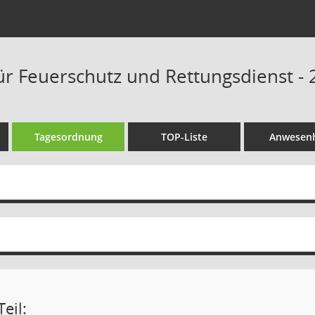
ür Feuerschutz und Rettungsdienst - 
Tagesordnung
TOP-Liste
Anwesenh
eil: