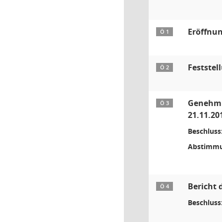
Eröffnun
Ö 1
Feststel
Ö 2
Genehmig
Ö 3
21.11.20
Beschluss
Abstimmu
Bericht 
Ö 4
Beschluss