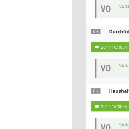
VO
Vorl
Durchfüh
Ö 6
2011-16/0854
VO
Vorl
Haushal
Ö 7
2011-16/0855
VO
Vorl