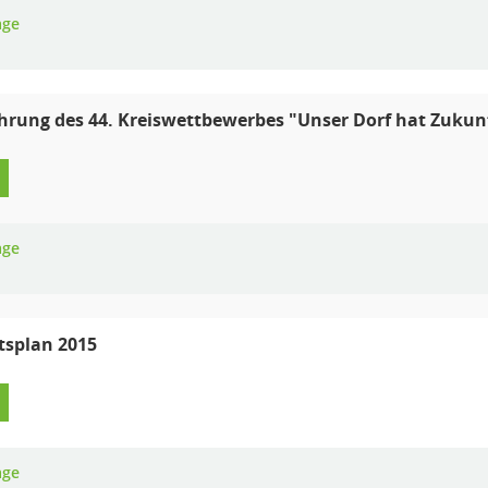
age
rung des 44. Kreiswettbewerbes "Unser Dorf hat Zukun
age
tsplan 2015
age