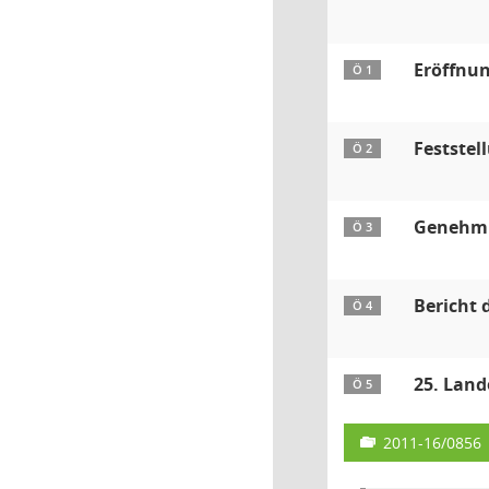
Eröffnun
Ö 1
Feststel
Ö 2
Genehmig
Ö 3
Bericht 
Ö 4
25. Land
Ö 5
2011-16/0856