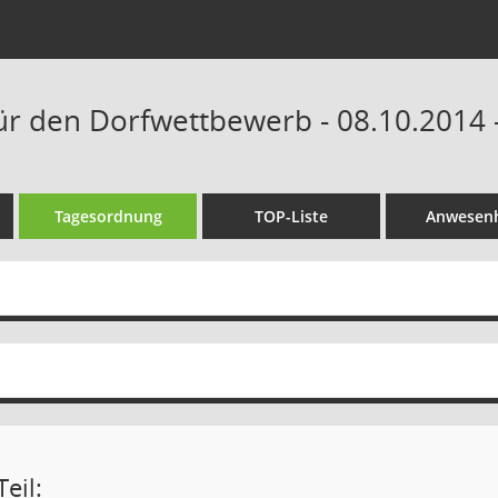
ür den Dorfwettbewerb - 08.10.2014 
Tagesordnung
TOP-Liste
Anwesenh
eil: