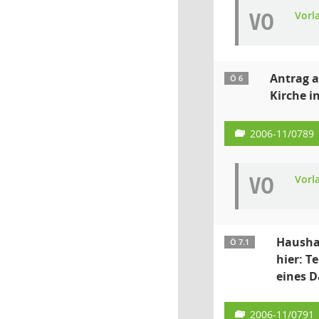
VO
Vorl
Antrag a
Ö 6
Kirche i
2006-11/0789
VO
Vorl
Haushal
Ö 7.1
hier: T
eines D
2006-11/0791