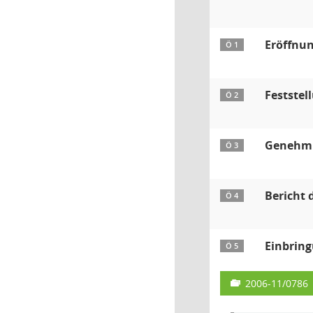
Eröffnun
Ö 1
Feststel
Ö 2
Genehmig
Ö 3
Bericht 
Ö 4
Einbring
Ö 5
2006-11/0786