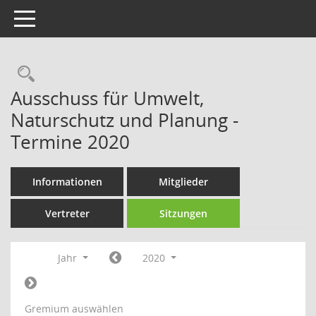
Toggle navigation
Rechercheauswahl
Ausschuss für Umwelt,
Naturschutz und Planung -
Termine 2020
Informationen
Mitglieder
Vertreter
Sitzungen
Jahr
2020
Gremium auswählen