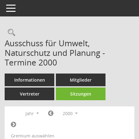
Toggle navigation
Rechercheauswahl
Ausschuss für Umwelt,
Naturschutz und Planung -
Termine 2000
Informationen
Mitglieder
Vertreter
Sitzungen
Jahr
2000
Gremium auswählen