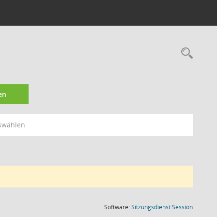
Rec
en
swählen
(Wird in
Software:
Sitzungsdienst
Session