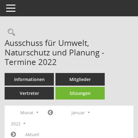
Toggle navigation
Rechercheauswahl
Ausschuss für Umwelt,
Naturschutz und Planung -
Termine 2022
Informationen
Mitglieder
Vertreter
Sitzungen
Monat
Januar
2022
Aktuell