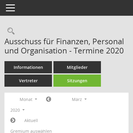
Toggle navigation
Rechercheauswahl
Ausschuss für Finanzen, Personal
und Organisation - Termine 2020
Informationen
Mitglieder
Vertreter
Sitzungen
Monat
März
2020
Aktuell
Gremium auswählen