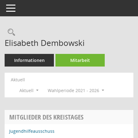
Toggle navigation
Rechercheauswahl
Elisabeth Dembowski
Informationen
Mitarbeit
Aktuell
Aktuell
Wahlperiode 2021 - 2026
MITGLIEDER DES KREISTAGES
Jugendhilfeausschuss