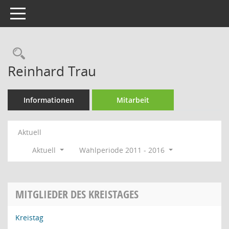
Toggle navigation
Rechercheauswahl
Reinhard Trau
Informationen
Mitarbeit
Aktuell
Aktuell
Wahlperiode 2011 - 2016
MITGLIEDER DES KREISTAGES
Kreistag