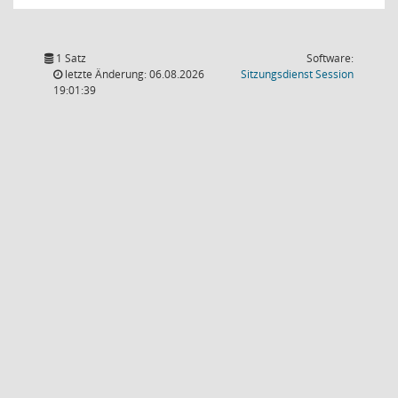
1 Satz
Software:
(Wird in
letzte Änderung: 06.08.2026
Sitzungsdienst
Session
19:01:39