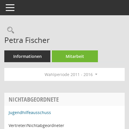
Toggle navigation
Rechercheauswahl
Petra Fischer
Informationen
Mitarbeit
Wahlperiode 2011 - 2016
NICHTABGEORDNETE
Jugendhilfeausschuss
Vertreter/Nichtabgeordneter