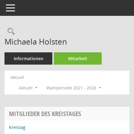
Toggle navigation
Rechercheauswahl
Michaela Holsten
Informationen
Mitarbeit
Aktuell
Aktuell
Wahlperiode 2021 - 2026
MITGLIEDER DES KREISTAGES
Kreistag