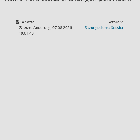
14 Sätze
Software:
(Wird in
letzte Änderung: 07.08.2026
Sitzungsdienst
Session
19:01:40