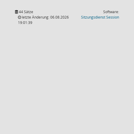
44 Sätze
Software:
(Wird in
letzte Änderung: 06.08.2026
Sitzungsdienst
Session
19:01:39