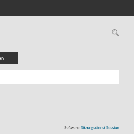
Rec
en
(Wird in
Software:
Sitzungsdienst
Session