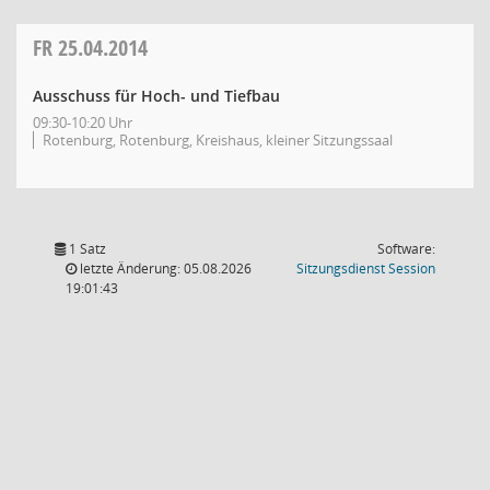
FR
25.04.2014
Ausschuss für Hoch- und Tiefbau
09:30-10:20 Uhr
Rotenburg, Rotenburg, Kreishaus, kleiner Sitzungssaal
1 Satz
Software:
(Wird in
letzte Änderung: 05.08.2026
Sitzungsdienst
Session
19:01:43