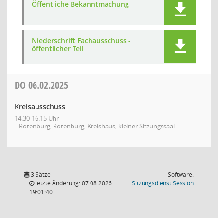
Öffentliche Bekanntmachung
Niederschrift Fachausschuss -
öffentlicher Teil
DO
06.02.2025
Kreisausschuss
14:30-16:15 Uhr
Rotenburg, Rotenburg, Kreishaus, kleiner Sitzungssaal
3 Sätze
Software:
(Wird in
letzte Änderung: 07.08.2026
Sitzungsdienst
Session
19:01:40