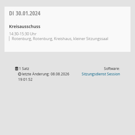
DI
30.01.2024
Kreisausschuss
14:30-15:30 Uhr
Rotenburg, Rotenburg, Kreishaus, kleiner Sitzungssaal
1 Satz
Software:
(Wird in
letzte Änderung: 08.08.2026
Sitzungsdienst
Session
19:01:52