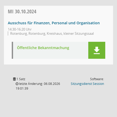
MI
30.10.2024
Ausschuss für Finanzen, Personal und Organisation
14:30-16:20 Uhr
Rotenburg, Rotenburg, Kreishaus, kleiner Sitzungssaal
Öffentliche Bekanntmachung
1 Satz
Software:
(Wird in
letzte Änderung: 06.08.2026
Sitzungsdienst
Session
19:01:39