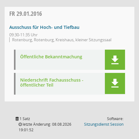
FR
29.01.2016
Ausschuss für Hoch- und Tiefbau
09:30-11:35 Uhr
Rotenburg, Rotenburg, Kreishaus, kleiner Sitzungssaal
Öffentliche Bekanntmachung
Niederschrift Fachausschuss -
öffentlicher Teil
1 Satz
Software:
(Wird in
letzte Änderung: 08.08.2026
Sitzungsdienst
Session
19:01:52