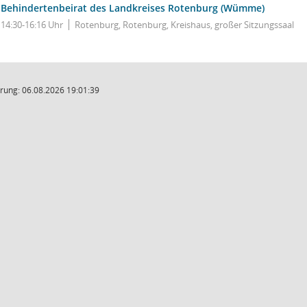
Behindertenbeirat des Landkreises Rotenburg (Wümme)
14:30-16:16 Uhr
Rotenburg, Rotenburg, Kreishaus, großer Sitzungssaal
rung: 06.08.2026 19:01:39