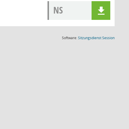
NS
(Wird in
Software:
Sitzungsdienst
Session