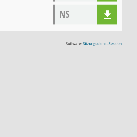
NS
(Wird in
Software:
Sitzungsdienst
Session