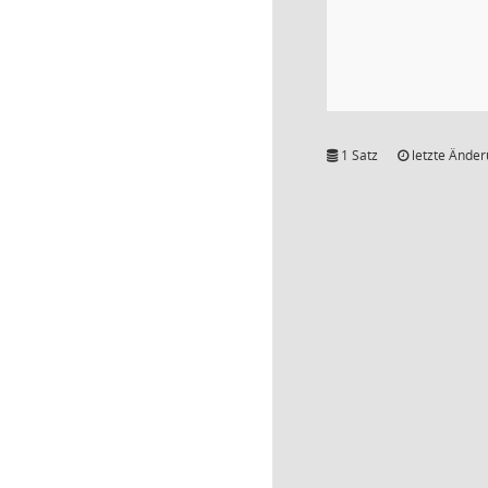
1 Satz
letzte Änder