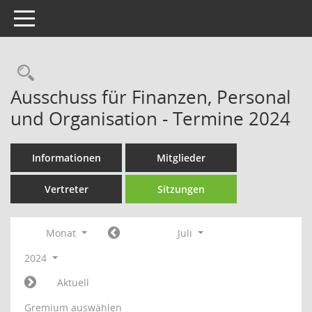
Toggle navigation
Rechercheauswahl
Ausschuss für Finanzen, Personal
und Organisation - Termine 2024
Informationen
Mitglieder
Vertreter
Sitzungen
Monat
Juli
2024
Aktuell
Gremium auswählen