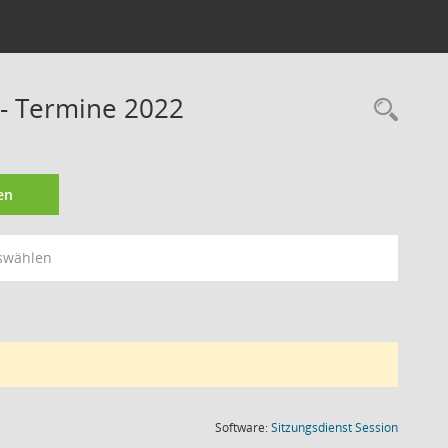
 - Termine 2022
Rec
en
swählen
(Wird in
Software:
Sitzungsdienst
Session