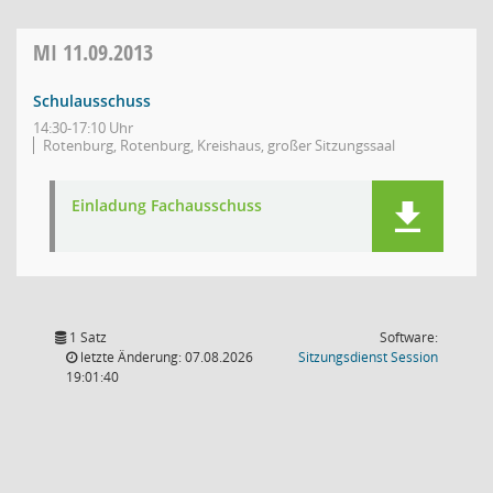
MI
11.09.2013
Schulausschuss
14:30-17:10 Uhr
Rotenburg, Rotenburg, Kreishaus, großer Sitzungssaal
Einladung Fachausschuss
1 Satz
Software:
(Wird in
letzte Änderung: 07.08.2026
Sitzungsdienst
Session
19:01:40