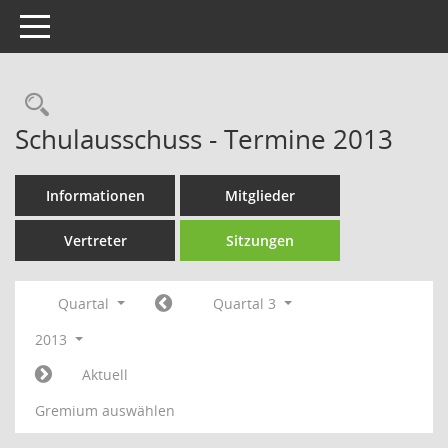
Toggle navigation
Rechercheauswahl
Schulausschuss - Termine 2013
Informationen
Mitglieder
Vertreter
Sitzungen
Quartal
Quartal 3
2013
Aktuell
Gremium auswählen