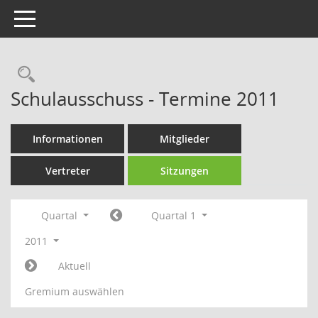
Toggle navigation
Rechercheauswahl
Schulausschuss - Termine 2011
Informationen
Mitglieder
Vertreter
Sitzungen
Quartal
Quartal 1
2011
Aktuell
Gremium auswählen