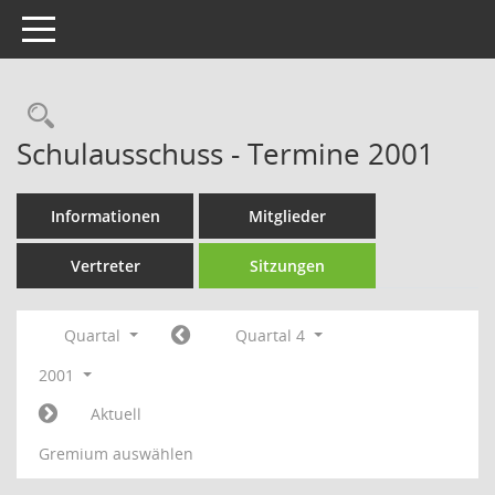
Toggle navigation
Rechercheauswahl
Schulausschuss - Termine 2001
Informationen
Mitglieder
Vertreter
Sitzungen
Quartal
Quartal 4
2001
Aktuell
Gremium auswählen