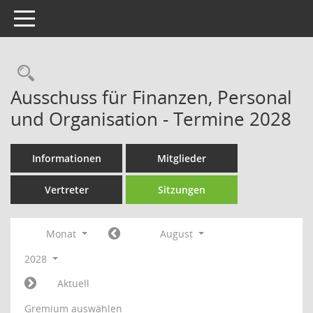
Toggle navigation
Rechercheauswahl
Ausschuss für Finanzen, Personal
und Organisation - Termine 2028
Informationen
Mitglieder
Vertreter
Sitzungen
Monat
August
2028
Aktuell
Gremium auswählen