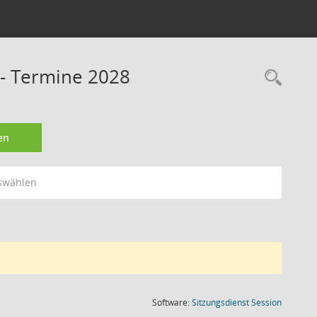
 - Termine 2028
Rec
en
swählen
(Wird in
Software:
Sitzungsdienst
Session