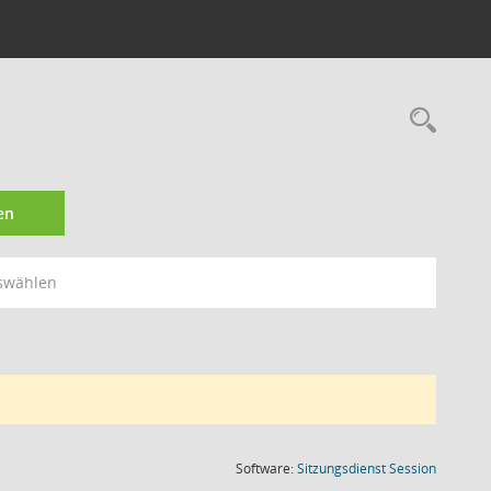
Rec
en
swählen
(Wird in
Software:
Sitzungsdienst
Session