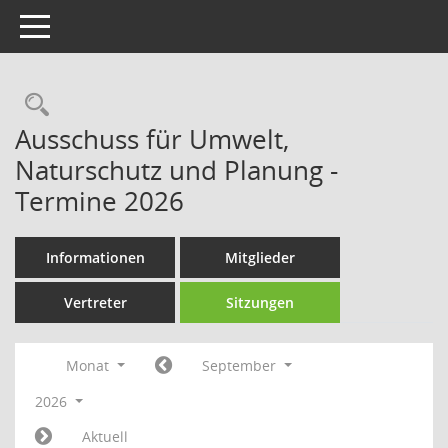
Toggle navigation
Rechercheauswahl
Ausschuss für Umwelt,
Naturschutz und Planung -
Termine 2026
Informationen
Mitglieder
Vertreter
Sitzungen
Monat
September
2026
Aktuell