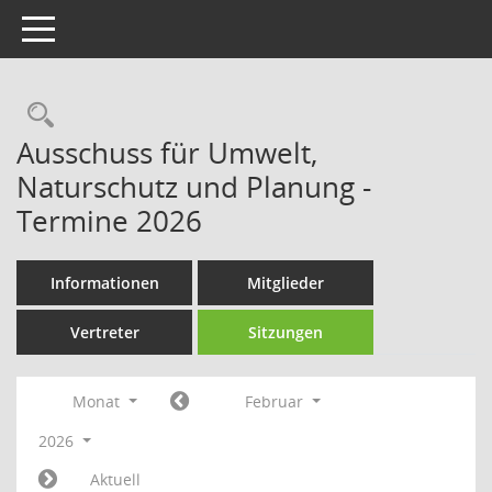
Toggle navigation
Rechercheauswahl
Ausschuss für Umwelt,
Naturschutz und Planung -
Termine 2026
Informationen
Mitglieder
Vertreter
Sitzungen
Monat
Februar
2026
Aktuell